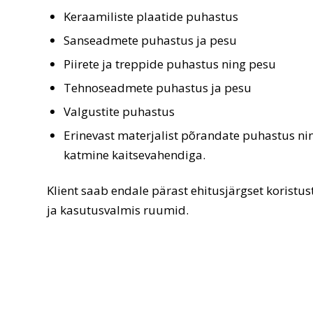
Keraamiliste plaatide puhastus
Sanseadmete puhastus ja pesu
Piirete ja treppide puhastus ning pesu
Tehnoseadmete puhastus ja pesu
Valgustite puhastus
Erinevast materjalist põrandate puhastus ni
katmine kaitsevahendiga.
Klient saab endale pärast ehitusjärgset korist
ja kasutusvalmis ruumid.