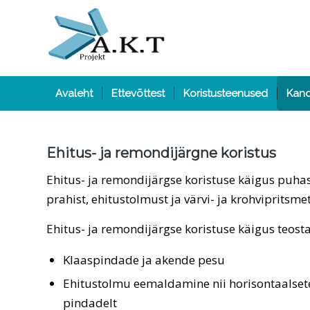
Avaleht
Ettevõttest
Koristusteenused
Kand
Ehitus- ja remondijärgne koristus
Ehitus- ja remondijärgse koristuse käigus puha
prahist, ehitustolmust ja värvi- ja krohvipritsmet
Ehitus- ja remondijärgse koristuse käigus teost
Klaaspindade ja akende pesu
Ehitustolmu eemaldamine nii horisontaalsetel
pindadelt