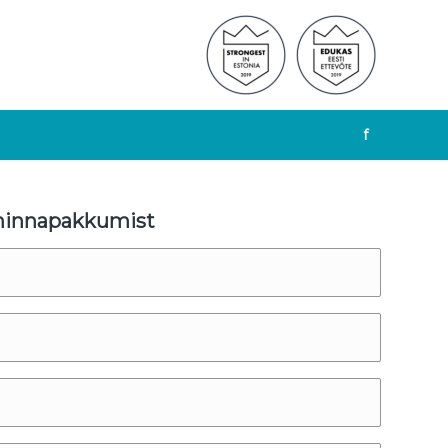
f
 hinnapakkumist