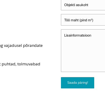
ng vajadusel põrandate
ust puhtad, tolmuvabad