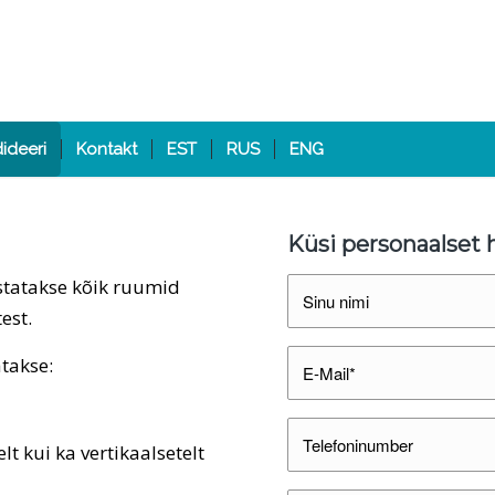
ideeri
Kontakt
EST
RUS
ENG
Küsi personaalset
statakse kõik ruumid
est.
atakse:
t kui ka vertikaalsetelt